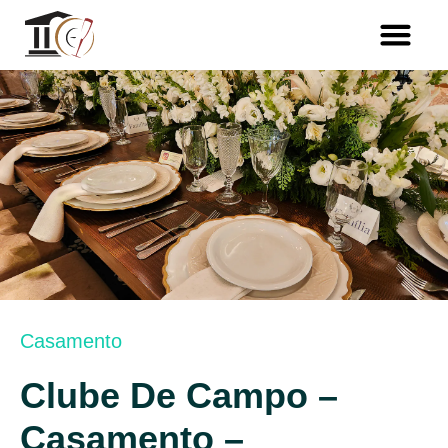
Skip
Me
Fale com a gente
to
content
Casamento
Clube De Campo –
Casamento –